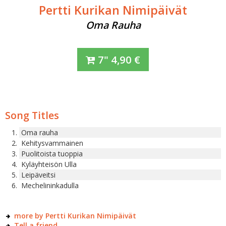
Pertti Kurikan Nimipäivät
Oma Rauha
7"
4,90
€
Song Titles
Oma rauha
Kehitysvammainen
Puolitoista tuoppia
Kyläyhteisön Ulla
Leipäveitsi
Mechelininkadulla
more by Pertti Kurikan Nimipäivät
Tell a friend