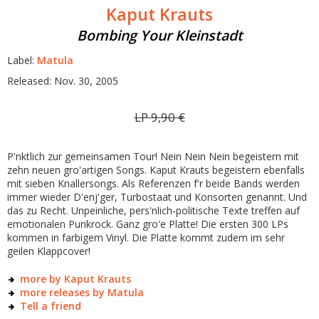
Kaput Krauts
Bombing Your Kleinstadt
Label:
Matula
Released: Nov. 30, 2005
LP
9,90
€
P'nktlich zur gemeinsamen Tour! Nein Nein Nein begeistern mit
zehn neuen gro'artigen Songs. Kaput Krauts begeistern ebenfalls
mit sieben Knallersongs. Als Referenzen f'r beide Bands werden
immer wieder D'enj'ger, Turbostaat und Konsorten genannt. Und
das zu Recht. Unpeinliche, pers'nlich-politische Texte treffen auf
emotionalen Punkrock. Ganz gro'e Platte! Die ersten 300 LPs
kommen in farbigem Vinyl. Die Platte kommt zudem im sehr
geilen Klappcover!
more by Kaput Krauts
more releases by Matula
Tell a friend