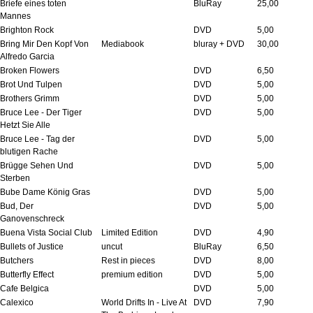
Briefe eines toten
BluRay
25,00
Mannes
Brighton Rock
DVD
5,00
Bring Mir Den Kopf Von
Mediabook
bluray + DVD
30,00
Alfredo Garcia
Broken Flowers
DVD
6,50
Brot Und Tulpen
DVD
5,00
Brothers Grimm
DVD
5,00
Bruce Lee - Der Tiger
DVD
5,00
Hetzt Sie Alle
Bruce Lee - Tag der
DVD
5,00
blutigen Rache
Brügge Sehen Und
DVD
5,00
Sterben
Bube Dame König Gras
DVD
5,00
Bud, Der
DVD
5,00
Ganovenschreck
Buena Vista Social Club
Limited Edition
DVD
4,90
Bullets of Justice
uncut
BluRay
6,50
Butchers
Rest in pieces
DVD
8,00
Butterfly Effect
premium edition
DVD
5,00
Cafe Belgica
DVD
5,00
Calexico
World Drifts In - Live At
DVD
7,90