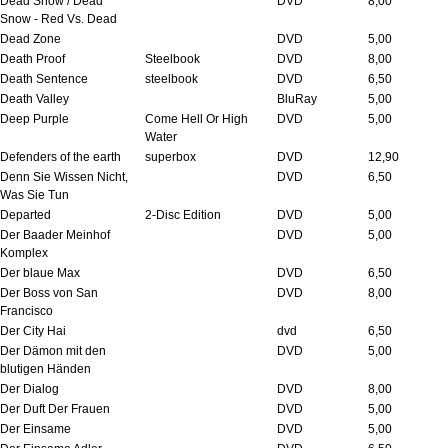
Dead Snow / Dead
DVD
8,00
Snow - Red Vs. Dead
Dead Zone
DVD
5,00
Death Proof
Steelbook
DVD
8,00
Death Sentence
steelbook
DVD
6,50
Death Valley
BluRay
5,00
Deep Purple
Come Hell Or High
DVD
5,00
Water
Defenders of the earth
superbox
DVD
12,90
Denn Sie Wissen Nicht,
DVD
6,50
Was Sie Tun
Departed
2-Disc Edition
DVD
5,00
Der Baader Meinhof
DVD
5,00
Komplex
Der blaue Max
DVD
6,50
Der Boss von San
DVD
8,00
Francisco
Der City Hai
dvd
6,50
Der Dämon mit den
DVD
5,00
blutigen Händen
Der Dialog
DVD
8,00
Der Duft Der Frauen
DVD
5,00
Der Einsame
DVD
5,00