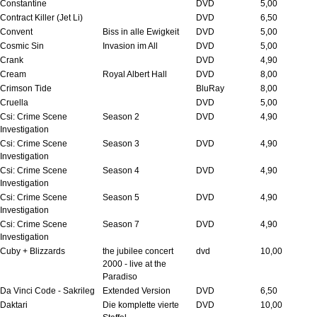
Constantine
DVD
5,00
Contract Killer (Jet Li)
DVD
6,50
Convent
Biss in alle Ewigkeit
DVD
5,00
Cosmic Sin
Invasion im All
DVD
5,00
Crank
DVD
4,90
Cream
Royal Albert Hall
DVD
8,00
Crimson Tide
BluRay
8,00
Cruella
DVD
5,00
Csi: Crime Scene
Season 2
DVD
4,90
Investigation
Csi: Crime Scene
Season 3
DVD
4,90
Investigation
Csi: Crime Scene
Season 4
DVD
4,90
Investigation
Csi: Crime Scene
Season 5
DVD
4,90
Investigation
Csi: Crime Scene
Season 7
DVD
4,90
Investigation
Cuby + Blizzards
the jubilee concert
dvd
10,00
2000 - live at the
Paradiso
Da Vinci Code - Sakrileg
Extended Version
DVD
6,50
Daktari
Die komplette vierte
DVD
10,00