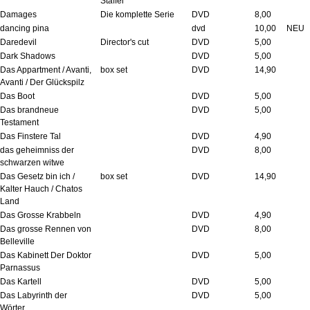
Staffel
Damages
Die komplette Serie
DVD
8,00
dancing pina
dvd
10,00
NEU
Daredevil
Director's cut
DVD
5,00
Dark Shadows
DVD
5,00
Das Appartment / Avanti,
box set
DVD
14,90
Avanti / Der Glückspilz
Das Boot
DVD
5,00
Das brandneue
DVD
5,00
Testament
Das Finstere Tal
DVD
4,90
das geheimniss der
DVD
8,00
schwarzen witwe
Das Gesetz bin ich /
box set
DVD
14,90
Kalter Hauch / Chatos
Land
Das Grosse Krabbeln
DVD
4,90
Das grosse Rennen von
DVD
8,00
Belleville
Das Kabinett Der Doktor
DVD
5,00
Parnassus
Das Kartell
DVD
5,00
Das Labyrinth der
DVD
5,00
Wörter