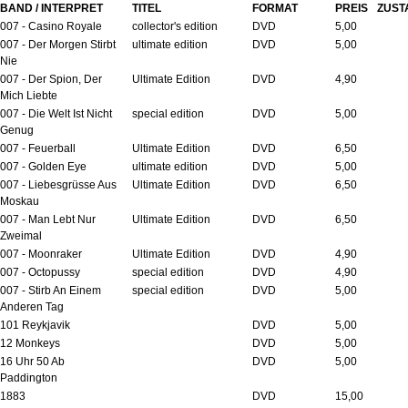
BAND / INTERPRET
TITEL
FORMAT
PREIS
ZUST
007 - Casino Royale
collector's edition
DVD
5,00
007 - Der Morgen Stirbt
ultimate edition
DVD
5,00
Nie
007 - Der Spion, Der
Ultimate Edition
DVD
4,90
Mich Liebte
007 - Die Welt Ist Nicht
special edition
DVD
5,00
Genug
007 - Feuerball
Ultimate Edition
DVD
6,50
007 - Golden Eye
ultimate edition
DVD
5,00
007 - Liebesgrüsse Aus
Ultimate Edition
DVD
6,50
Moskau
007 - Man Lebt Nur
Ultimate Edition
DVD
6,50
Zweimal
007 - Moonraker
Ultimate Edition
DVD
4,90
007 - Octopussy
special edition
DVD
4,90
007 - Stirb An Einem
special edition
DVD
5,00
Anderen Tag
101 Reykjavik
DVD
5,00
12 Monkeys
DVD
5,00
16 Uhr 50 Ab
DVD
5,00
Paddington
1883
DVD
15,00