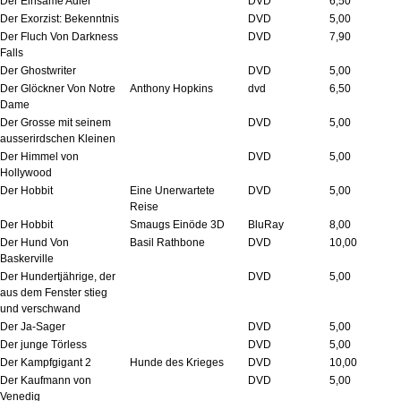
Der Einsame Adler
DVD
6,50
Der Exorzist: Bekenntnis
DVD
5,00
Der Fluch Von Darkness
DVD
7,90
Falls
Der Ghostwriter
DVD
5,00
Der Glöckner Von Notre
Anthony Hopkins
dvd
6,50
Dame
Der Grosse mit seinem
DVD
5,00
ausserirdschen Kleinen
Der Himmel von
DVD
5,00
Hollywood
Der Hobbit
Eine Unerwartete
DVD
5,00
Reise
Der Hobbit
Smaugs Einöde 3D
BluRay
8,00
Der Hund Von
Basil Rathbone
DVD
10,00
Baskerville
Der Hundertjährige, der
DVD
5,00
aus dem Fenster stieg
und verschwand
Der Ja-Sager
DVD
5,00
Der junge Törless
DVD
5,00
Der Kampfgigant 2
Hunde des Krieges
DVD
10,00
Der Kaufmann von
DVD
5,00
Venedig