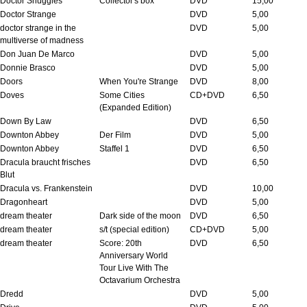
Doctor Snuggles
Collector's box
DVD
15,00
Doctor Strange
DVD
5,00
doctor strange in the
DVD
5,00
multiverse of madness
Don Juan De Marco
DVD
5,00
Donnie Brasco
DVD
5,00
Doors
When You're Strange
DVD
8,00
Doves
Some Cities
CD+DVD
6,50
(Expanded Edition)
Down By Law
DVD
6,50
Downton Abbey
Der Film
DVD
5,00
Downton Abbey
Staffel 1
DVD
6,50
Dracula braucht frisches
DVD
6,50
Blut
Dracula vs. Frankenstein
DVD
10,00
Dragonheart
DVD
5,00
dream theater
Dark side of the moon
DVD
6,50
dream theater
s/t (special edition)
CD+DVD
5,00
dream theater
Score: 20th
DVD
6,50
Anniversary World
Tour Live With The
Octavarium Orchestra
Dredd
DVD
5,00