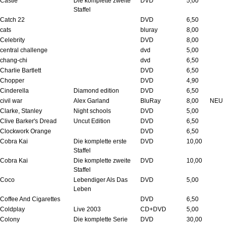
Castle
Die komplette zweite
DVD
5,00
Staffel
Catch 22
DVD
6,50
cats
bluray
8,00
Celebrity
DVD
8,00
central challenge
dvd
5,00
chang-chi
dvd
6,50
Charlie Bartlett
DVD
6,50
Chopper
DVD
4,90
Cinderella
Diamond edition
DVD
6,50
civil war
Alex Garland
BluRay
8,00
NEU
Clarke, Stanley
Night schools
DVD
5,00
Clive Barker's Dread
Uncut Edition
DVD
6,50
Clockwork Orange
DVD
6,50
Cobra Kai
Die komplette erste
DVD
10,00
Staffel
Cobra Kai
Die komplette zweite
DVD
10,00
Staffel
Coco
Lebendiger Als Das
DVD
5,00
Leben
Coffee And Cigarettes
DVD
6,50
Coldplay
Live 2003
CD+DVD
5,00
Colony
Die komplette Serie
DVD
30,00