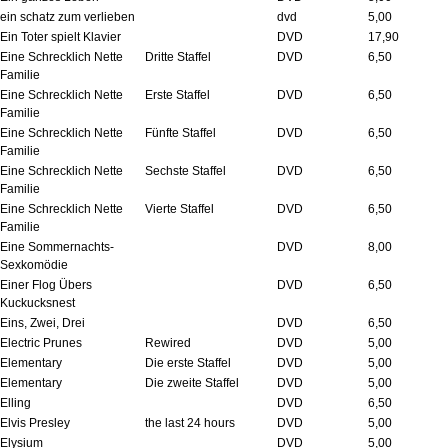
ein schatz zum verlieben
dvd
5,00
Ein Toter spielt Klavier
DVD
17,90
Eine Schrecklich Nette
Dritte Staffel
DVD
6,50
Familie
Eine Schrecklich Nette
Erste Staffel
DVD
6,50
Familie
Eine Schrecklich Nette
Fünfte Staffel
DVD
6,50
Familie
Eine Schrecklich Nette
Sechste Staffel
DVD
6,50
Familie
Eine Schrecklich Nette
Vierte Staffel
DVD
6,50
Familie
Eine Sommernachts-
DVD
8,00
Sexkomödie
Einer Flog Übers
DVD
6,50
Kuckucksnest
Eins, Zwei, Drei
DVD
6,50
Electric Prunes
Rewired
DVD
5,00
Elementary
Die erste Staffel
DVD
5,00
Elementary
Die zweite Staffel
DVD
5,00
Elling
DVD
6,50
Elvis Presley
the last 24 hours
DVD
5,00
Elysium
DVD
5,00