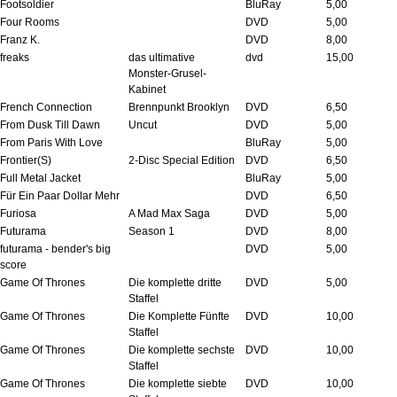
Footsoldier
BluRay
5,00
Four Rooms
DVD
5,00
Franz K.
DVD
8,00
freaks
das ultimative
dvd
15,00
Monster-Grusel-
Kabinet
French Connection
Brennpunkt Brooklyn
DVD
6,50
From Dusk Till Dawn
Uncut
DVD
5,00
From Paris With Love
BluRay
5,00
Frontier(S)
2-Disc Special Edition
DVD
6,50
Full Metal Jacket
BluRay
5,00
Für Ein Paar Dollar Mehr
DVD
6,50
Furiosa
A Mad Max Saga
DVD
5,00
Futurama
Season 1
DVD
8,00
futurama - bender's big
DVD
5,00
score
Game Of Thrones
Die komplette dritte
DVD
5,00
Staffel
Game Of Thrones
Die Komplette Fünfte
DVD
10,00
Staffel
Game Of Thrones
Die komplette sechste
DVD
10,00
Staffel
Game Of Thrones
Die komplette siebte
DVD
10,00