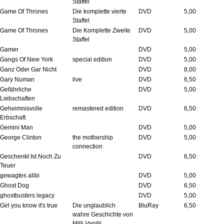
Staffel
Game Of Thrones
Die komplette vierte
DVD
5,00
Staffel
Game Of Thrones
Die Komplette Zweite
DVD
5,00
Staffel
Gamer
DVD
5,00
Gangs Of New York
special edition
DVD
5,00
Ganz Oder Gar Nicht
DVD
8,00
Gary Numan
live
DVD
6,50
Gefährliche
DVD
5,00
Liebschaften
Geheimnisvolle
remastered edition
DVD
6,50
Erbschaft
Gemini Man
DVD
5,00
George Clinton
the mothership
DVD
5,00
connection
Geschenkt Ist Noch Zu
DVD
6,50
Teuer
gewagtes alibi
DVD
5,00
Ghost Dog
DVD
6,50
ghostbusters legacy
DVD
5,00
Girl you know it's true
Die unglaublich
BluRay
6,50
wahre Geschichte von
Milli Vanilli