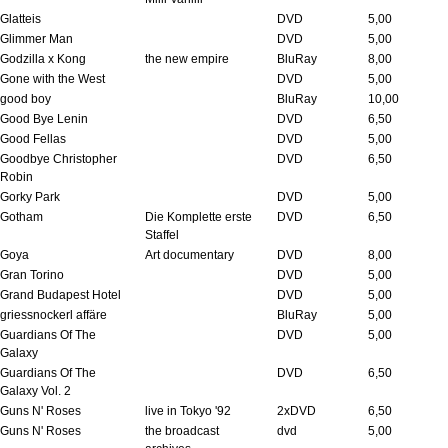
Glatteis
DVD
5,00
Glimmer Man
DVD
5,00
Godzilla x Kong
the new empire
BluRay
8,00
Gone with the West
DVD
5,00
good boy
BluRay
10,00
Good Bye Lenin
DVD
6,50
Good Fellas
DVD
5,00
Goodbye Christopher
DVD
6,50
Robin
Gorky Park
DVD
5,00
Gotham
Die Komplette erste
DVD
6,50
Staffel
Goya
Art documentary
DVD
8,00
Gran Torino
DVD
5,00
Grand Budapest Hotel
DVD
5,00
griessnockerl affäre
BluRay
5,00
Guardians Of The
DVD
5,00
Galaxy
Guardians Of The
DVD
6,50
Galaxy Vol. 2
Guns N' Roses
live in Tokyo '92
2xDVD
6,50
Guns N' Roses
the broadcast
dvd
5,00