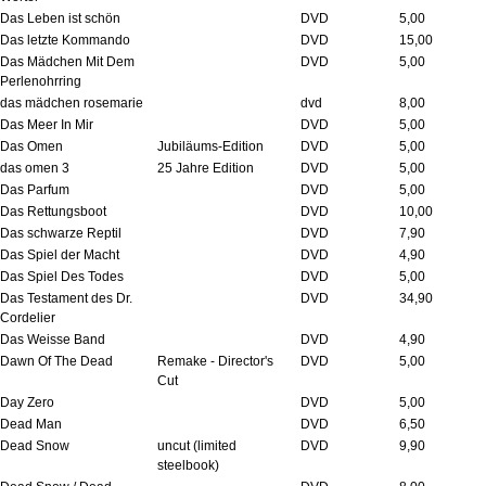
Das Leben ist schön
DVD
5,00
Das letzte Kommando
DVD
15,00
Das Mädchen Mit Dem
DVD
5,00
Perlenohrring
das mädchen rosemarie
dvd
8,00
Das Meer In Mir
DVD
5,00
Das Omen
Jubiläums-Edition
DVD
5,00
das omen 3
25 Jahre Edition
DVD
5,00
Das Parfum
DVD
5,00
Das Rettungsboot
DVD
10,00
Das schwarze Reptil
DVD
7,90
Das Spiel der Macht
DVD
4,90
Das Spiel Des Todes
DVD
5,00
Das Testament des Dr.
DVD
34,90
Cordelier
Das Weisse Band
DVD
4,90
Dawn Of The Dead
Remake - Director's
DVD
5,00
Cut
Day Zero
DVD
5,00
Dead Man
DVD
6,50
Dead Snow
uncut (limited
DVD
9,90
steelbook)