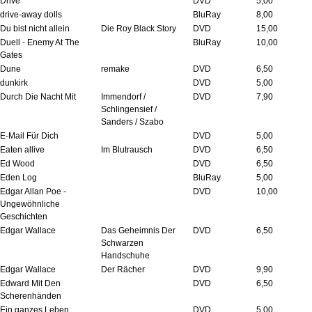
Drive
DVD
5,00
drive-away dolls
BluRay
8,00
Du bist nicht allein
Die Roy Black Story
DVD
15,00
Duell - Enemy At The
BluRay
10,00
Gates
Dune
remake
DVD
6,50
dunkirk
DVD
5,00
Durch Die Nacht Mit
Immendorf /
DVD
7,90
Schlingensief /
Sanders / Szabo
E-Mail Für Dich
DVD
5,00
Eaten allive
Im Blutrausch
DVD
6,50
Ed Wood
DVD
6,50
Eden Log
BluRay
5,00
Edgar Allan Poe -
DVD
10,00
Ungewöhnliche
Geschichten
Edgar Wallace
Das Geheimnis Der
DVD
6,50
Schwarzen
Handschuhe
Edgar Wallace
Der Rächer
DVD
9,90
Edward Mit Den
DVD
6,50
Scherenhänden
Ein ganzes Leben
DVD
5,00