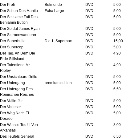
Der Profi
Belmondo
DVD
5,00
Der Schuh Des Manitu
Extra Large
DVD
5,00
Der Seltsame Fall Des
DVD
5,00
Benjamin Button
Der Soldat James Ryan
DVD
5,00
Der Sternenwanderer
DVD
5,00
Der Superbulle
DIe 1. Superbox
DVD
15,00
Der Supercop
DVD
5,00
Der Tag, An Dem Die
DVD
4,90
Erde Stillstand
Der Talentierte Mr.
DVD
4,90
Ripley
Der Unsichtbare Dritte
DVD
5,00
Der Untergang
premium edition
DVD
5,00
Der Untergang Des
DVD
6,50
Römischen Reiches
Der Volltreffer
DVD
5,00
Der Vorleser
DVD
5,00
Der Weg Nach El
DVD
5,00
Dorado
Der Weisse Teufel Von
DVD
8,00
Arkansas
Des Teufels General
DVD
6,50