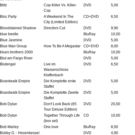
Blitz
Cop-Killer Vs. Killer-
DVD
5,00
Cop
Bloc Party
A Weekend In The
CD+DVD
6,50
City (Limited Edition)
Bloodstained Shadow
Directors Cut
DVD
9,90
blue beetle
BluRay
10,00
Blue Jasmine
DVD
5,00
Blue Man Group
How To Be A Megastar
CD+DVD
8,00
blues brothers 2000
BluRay
10,00
Blut am Fargo River
DVD
5,00
Blutengel
Live im
DVD
6,50
Wasserschloss
Klaffenbach
Boardwalk Empire
Die Komplette erste
DVD
5,00
Staffel
Boardwalk Empire
Die Komplette Zweite
DVD
5,00
Staffel
Bob Dylan
Don't Look Back (65
DVD
20,00
Tour Deluxe Edition)
Bob Dylan
Together Through Life
CD
10,00
(box set)
Bob Marley
One love
BluRay
8,00
Bobby G. - Hexenkessel
DVD
4,90