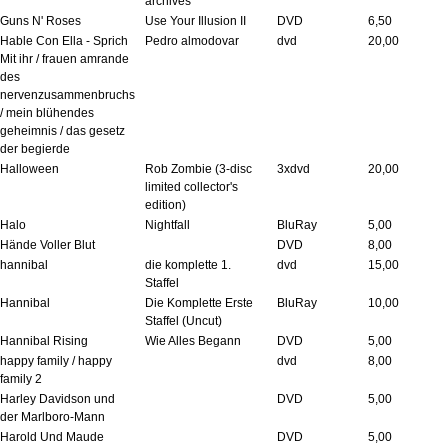
archives
Guns N' Roses
Use Your Illusion II
DVD
6,50
Hable Con Ella - Sprich
Pedro almodovar
dvd
20,00
Mit ihr / frauen amrande
des
nervenzusammenbruchs
/ mein blühendes
geheimnis / das gesetz
der begierde
Halloween
Rob Zombie (3-disc
3xdvd
20,00
limited collector's
edition)
Halo
Nightfall
BluRay
5,00
Hände Voller Blut
DVD
8,00
hannibal
die komplette 1.
dvd
15,00
Staffel
Hannibal
Die Komplette Erste
BluRay
10,00
Staffel (Uncut)
Hannibal Rising
Wie Alles Begann
DVD
5,00
happy family / happy
dvd
8,00
family 2
Harley Davidson und
DVD
5,00
der Marlboro-Mann
Harold Und Maude
DVD
5,00