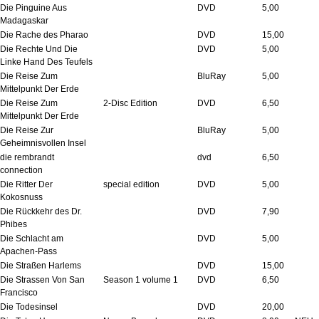
Die Pinguine Aus
DVD
5,00
Madagaskar
Die Rache des Pharao
DVD
15,00
Die Rechte Und Die
DVD
5,00
Linke Hand Des Teufels
Die Reise Zum
BluRay
5,00
Mittelpunkt Der Erde
Die Reise Zum
2-Disc Edition
DVD
6,50
Mittelpunkt Der Erde
Die Reise Zur
BluRay
5,00
Geheimnisvollen Insel
die rembrandt
dvd
6,50
connection
Die Ritter Der
special edition
DVD
5,00
Kokosnuss
Die Rückkehr des Dr.
DVD
7,90
Phibes
Die Schlacht am
DVD
5,00
Apachen-Pass
Die Straßen Harlems
DVD
15,00
Die Strassen Von San
Season 1 volume 1
DVD
6,50
Francisco
Die Todesinsel
DVD
20,00