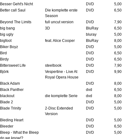
Besser Geht's Nicht
DVD
5,00
Better call Saul
Die komplette erste
DVD
6,50
Season
Beyond The Limits
full uncut version
DVD
7,90
big bang
3D
BluRay
6,50
big ugly
bluray
5,00
bigfoot
feat. Alice Cooper
BluRay
8,00
Biker Boyz
DVD
5,00
Bird
DVD
6,50
Birdy
DVD
6,50
Bittersweet Life
steelbook
DVD
7,90
Björk
Vespertine - Live At
DVD
9,90
Royal Opera House
Black Adam
DVD
8,00
Black Panther
dvd
6,50
blackout
die komplette Serie
dvd
8,00
Blade 2
DVD
5,00
Blade Trinity
2-Disc Extended
DVD
5,00
Version
Bleding Heart
DVD
5,00
Bleeder
DVD
6,50
Bleep - What the Bleep
DVD
5,00
do we know!?