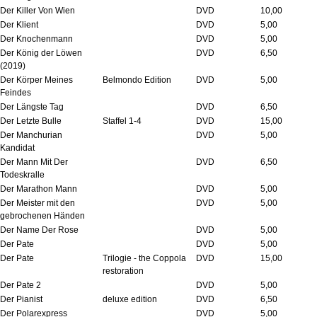
Der Killer Von Wien
DVD
10,00
Der Klient
DVD
5,00
Der Knochenmann
DVD
5,00
Der König der Löwen
DVD
6,50
(2019)
Der Körper Meines
Belmondo Edition
DVD
5,00
Feindes
Der Längste Tag
DVD
6,50
Der Letzte Bulle
Staffel 1-4
DVD
15,00
Der Manchurian
DVD
5,00
Kandidat
Der Mann Mit Der
DVD
6,50
Todeskralle
Der Marathon Mann
DVD
5,00
Der Meister mit den
DVD
5,00
gebrochenen Händen
Der Name Der Rose
DVD
5,00
Der Pate
DVD
5,00
Der Pate
Trilogie - the Coppola
DVD
15,00
restoration
Der Pate 2
DVD
5,00
Der Pianist
deluxe edition
DVD
6,50
Der Polarexpress
DVD
5,00