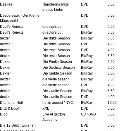
Desiree
Napoleons erste
DVD
8,00
grosse Liebe
Despereaux - Der Kleine
DVD
5,00
Mäuseheld
Devil's Rejects
director's cut
DVD
6,50
Devil's Rejects
director's cut
BluRay
6,50
dexter
Die dritte Season
BluRay
6,50
dexter
Die dritte Season
DVD
4,90
dexter
Die erste Season
DVD
4,90
dexter
Die erste Season
BluRay
6,50
Dexter
Die Fünfte Season
BluRay
6,50
Dexter
Die Sechste Season
BluRay
6,50
Dexter
Die Siebte Season
BluRay
8,00
dexter
die vierte season
BluRay
6,50
dexter
die vierte season
DVD
4,90
dexter
Die zweite Season
BluRay
6,50
dexter
Die zweite Season
DVD
4,90
Diamond, Neil
hot in august / NYC
BluRay
10,00
Dick & Doof
XXL
DVD
5,00
Dido
Live At Brixton
CD+DVD
8,00
Academy
Die 12 Geschworenen
DVD
5,00