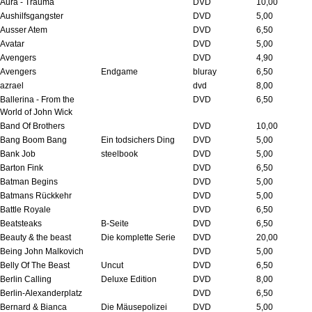
Aura - Trauma
DVD
10,00
Aushilfsgangster
DVD
5,00
Ausser Atem
DVD
6,50
Avatar
DVD
5,00
Avengers
DVD
4,90
Avengers
Endgame
bluray
6,50
azrael
dvd
8,00
Ballerina - From the
DVD
6,50
World of John Wick
Band Of Brothers
DVD
10,00
Bang Boom Bang
Ein todsichers Ding
DVD
5,00
Bank Job
steelbook
DVD
5,00
Barton Fink
DVD
6,50
Batman Begins
DVD
5,00
Batmans Rückkehr
DVD
5,00
Battle Royale
DVD
6,50
Beatsteaks
B-Seite
DVD
6,50
Beauty & the beast
Die komplette Serie
DVD
20,00
Being John Malkovich
DVD
5,00
Belly Of The Beast
Uncut
DVD
6,50
Berlin Calling
Deluxe Edition
DVD
8,00
Berlin-Alexanderplatz
DVD
6,50
Bernard & Bianca
Die Mäusepolizei
DVD
5,00