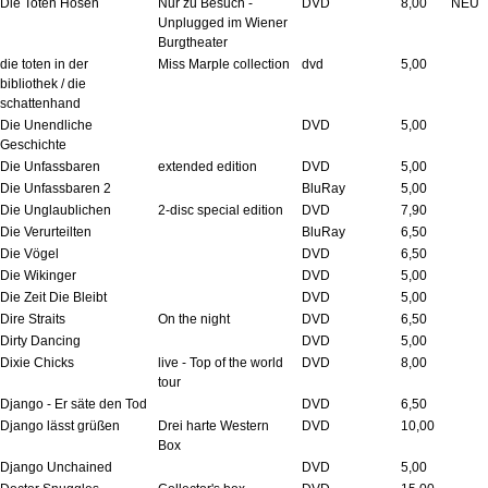
Die Toten Hosen
Nur zu Besuch -
DVD
8,00
NEU
Unplugged im Wiener
Burgtheater
die toten in der
Miss Marple collection
dvd
5,00
bibliothek / die
schattenhand
Die Unendliche
DVD
5,00
Geschichte
Die Unfassbaren
extended edition
DVD
5,00
Die Unfassbaren 2
BluRay
5,00
Die Unglaublichen
2-disc special edition
DVD
7,90
Die Verurteilten
BluRay
6,50
Die Vögel
DVD
6,50
Die Wikinger
DVD
5,00
Die Zeit Die Bleibt
DVD
5,00
Dire Straits
On the night
DVD
6,50
Dirty Dancing
DVD
5,00
Dixie Chicks
live - Top of the world
DVD
8,00
tour
Django - Er säte den Tod
DVD
6,50
Django lässt grüßen
Drei harte Western
DVD
10,00
Box
Django Unchained
DVD
5,00