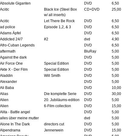
Absolute Giganten
DVD
6,50
Ac/dc
Black Ice (Steel Box
CD+DVD
25,00
w/ all inserts)
Ac/dc
Let There Be Rock
DVD
6,50
ad police
Episode 1,2, & 3
DVD
6,50
Adams Äpfel
DVD
6,50
Addicted 24/7
#2
dvd
4,90
Afro-Cuban Legends
DVD
6,50
aftermath
BluRay
5,00
Against the dark
DVD
5,00
Air Force One
Special Edition
DVD
5,00
Akte X - Der Film
Special Edition
DVD
5,00
Aladdin
Will Smith
DVD
5,00
Alexander
DVD
5,00
Ali Baba
DVD
10,00
Alias
Die komplette Serie
DVD
30,00
Alien
20. Jubiläums-edition
DVD
5,00
Alien
6-Film collection
DVD
15,00
Alita - Battle angel
DVD
5,00
alles über meine mutter
dvd
5,00
Alone In The Dark
directors cut
DVD
5,00
Alpendrama
Jennerwein
DVD
15,00