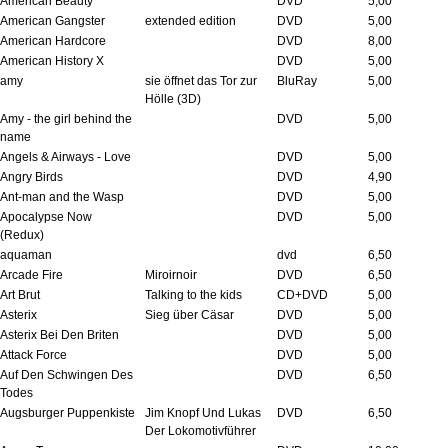
American Beauty
DVD
5,00
American Gangster
extended edition
DVD
5,00
American Hardcore
DVD
8,00
American History X
DVD
5,00
amy
sie öffnet das Tor zur
BluRay
5,00
Hölle (3D)
Amy - the girl behind the
DVD
5,00
name
Angels & Airways - Love
DVD
5,00
Angry Birds
DVD
4,90
Ant-man and the Wasp
DVD
5,00
Apocalypse Now
DVD
5,00
(Redux)
aquaman
dvd
6,50
Arcade Fire
Miroirnoir
DVD
6,50
Art Brut
Talking to the kids
CD+DVD
5,00
Asterix
Sieg über Cäsar
DVD
5,00
Asterix Bei Den Briten
DVD
5,00
Attack Force
DVD
5,00
Auf Den Schwingen Des
DVD
6,50
Todes
Augsburger Puppenkiste
Jim Knopf Und Lukas
DVD
6,50
Der Lokomotivführer