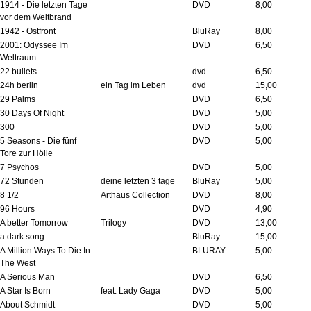
1914 - Die letzten Tage
DVD
8,00
vor dem Weltbrand
1942 - Ostfront
BluRay
8,00
2001: Odyssee Im
DVD
6,50
Weltraum
22 bullets
dvd
6,50
24h berlin
ein Tag im Leben
dvd
15,00
29 Palms
DVD
6,50
30 Days Of Night
DVD
5,00
300
DVD
5,00
5 Seasons - Die fünf
DVD
5,00
Tore zur Hölle
7 Psychos
DVD
5,00
72 Stunden
deine letzten 3 tage
BluRay
5,00
8 1/2
Arthaus Collection
DVD
8,00
96 Hours
DVD
4,90
A better Tomorrow
Trilogy
DVD
13,00
a dark song
BluRay
15,00
A Million Ways To Die In
BLURAY
5,00
The West
A Serious Man
DVD
6,50
A Star Is Born
feat. Lady Gaga
DVD
5,00
About Schmidt
DVD
5,00