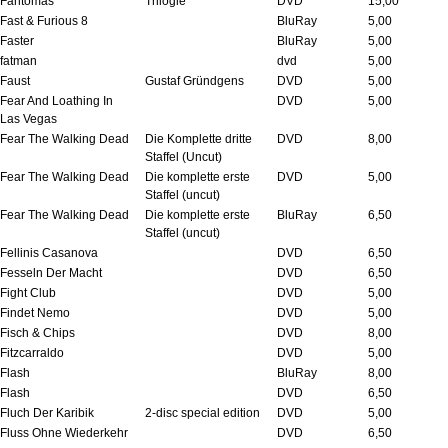
Fantomas
Trilogie
DVD
15,00
Fast & Furious 8
BluRay
5,00
Faster
BluRay
5,00
fatman
dvd
5,00
Faust
Gustaf Gründgens
DVD
5,00
Fear And Loathing In
DVD
5,00
Las Vegas
Fear The Walking Dead
Die Komplette dritte
DVD
8,00
Staffel (Uncut)
Fear The Walking Dead
Die komplette erste
DVD
5,00
Staffel (uncut)
Fear The Walking Dead
Die komplette erste
BluRay
6,50
Staffel (uncut)
Fellinis Casanova
DVD
6,50
Fesseln Der Macht
DVD
6,50
Fight Club
DVD
5,00
Findet Nemo
DVD
5,00
Fisch & Chips
DVD
8,00
Fitzcarraldo
DVD
5,00
Flash
BluRay
8,00
Flash
DVD
6,50
Fluch Der Karibik
2-disc special edition
DVD
5,00
Fluss Ohne Wiederkehr
DVD
6,50