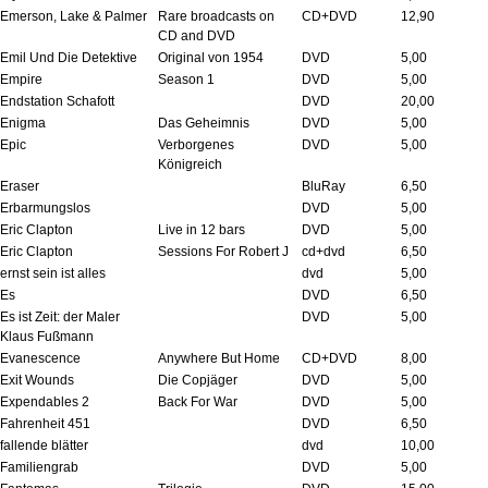
Emerson, Lake & Palmer
Rare broadcasts on
CD+DVD
12,90
CD and DVD
Emil Und Die Detektive
Original von 1954
DVD
5,00
Empire
Season 1
DVD
5,00
Endstation Schafott
DVD
20,00
Enigma
Das Geheimnis
DVD
5,00
Epic
Verborgenes
DVD
5,00
Königreich
Eraser
BluRay
6,50
Erbarmungslos
DVD
5,00
Eric Clapton
Live in 12 bars
DVD
5,00
Eric Clapton
Sessions For Robert J
cd+dvd
6,50
ernst sein ist alles
dvd
5,00
Es
DVD
6,50
Es ist Zeit: der Maler
DVD
5,00
Klaus Fußmann
Evanescence
Anywhere But Home
CD+DVD
8,00
Exit Wounds
Die Copjäger
DVD
5,00
Expendables 2
Back For War
DVD
5,00
Fahrenheit 451
DVD
6,50
fallende blätter
dvd
10,00
Familiengrab
DVD
5,00