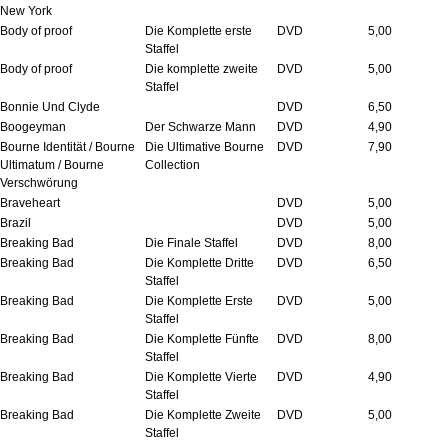
New York
Body of proof
Die Komplette erste
DVD
5,00
Staffel
Body of proof
Die komplette zweite
DVD
5,00
Staffel
Bonnie Und Clyde
DVD
6,50
Boogeyman
Der Schwarze Mann
DVD
4,90
Bourne Identität / Bourne
Die Ultimative Bourne
DVD
7,90
Ultimatum / Bourne
Collection
Verschwörung
Braveheart
DVD
5,00
Brazil
DVD
5,00
Breaking Bad
Die Finale Staffel
DVD
8,00
Breaking Bad
Die Komplette Dritte
DVD
6,50
Staffel
Breaking Bad
Die Komplette Erste
DVD
5,00
Staffel
Breaking Bad
Die Komplette Fünfte
DVD
8,00
Staffel
Breaking Bad
Die Komplette Vierte
DVD
4,90
Staffel
Breaking Bad
Die Komplette Zweite
DVD
5,00
Staffel