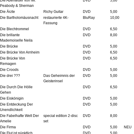
Die Abenteuer von Mr.
DVD
5,00
Peabody & Sherman
Die Ärzte
Richy Guitar
DVD
5,00
Die Bartholomäusnacht
restaurierte 4K-
BluRay
10,00
Fassung
Die Blechtrommel
DVD
6,50
Die brillante
DVD
8,00
Mademoiselle Neila
Die Brücke
DVD
5,00
Die Brücke Von Arnheim
DVD
6,50
Die Brücke Von
DVD
6,50
Remagen
Die Croods
DVD
5,00
Die drei ???
Das Geheimnis der
DVD
5,00
Geisterinsel
Die Durch Die Hölle
DVD
6,50
Gehen
Die Eiskönigin
DVD
5,00
Die Entdeckung Der
DVD
5,00
Unendlichkeit
Die Fabelhafte Welt Der
special edition 2-disc
DVD
8,00
Amelie
set
Die Firma
DVD
5,00
NEU
DIe Flut ist pünktlich
DVD
5,00